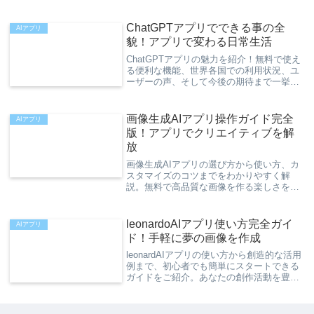
ています。
ChatGPTアプリでできる事の全
AIアプリ
貌！アプリで変わる日常生活
ChatGPTアプリの魅力を紹介！無料で使え
る便利な機能、世界各国での利用状況、ユ
ーザーの声、そして今後の期待まで一挙に
ご紹介します。
画像生成AIアプリ操作ガイド完全
AIアプリ
版！アプリでクリエイティブを解
放
画像生成AIアプリの選び方から使い方、カ
スタマイズのコツまでをわかりやすく解
説。無料で高品質な画像を作る楽しさを、
この記事で体験してください。
leonardoAIアプリ使い方完全ガイ
AIアプリ
ド！手軽に夢の画像を作成
leonardAIアプリの使い方から創造的な活用
例まで、初心者でも簡単にスタートできる
ガイドをご紹介。あなたの創作活動を豊か
にします。